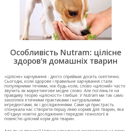
Особливість Nutram: цілісне
здоров'я домашніх тварин
«Цілісне» харчування - дехто сприймає досить скептично.
Сьогодні, коли здорове і правильне харчування стали
популярними течіями, ніж будь-коли, слово «цілісний» часто
звучить як маркетингове модне слово. Але погляньте на
правдиву теорію «цілісності» глибше. У Nutram ми так само
захоплені етичними практиками і натуральними
інгредієнтами, як і дослідженнями. Саме ця пристрасть
спонукала нас створити першу лінію кормів для тварин, яка
об'єднує новітні дослідження і передові технології в
повністю цілісний корм для тварин.
Але як це працює? Цілісне харчування зосереджено на тому,