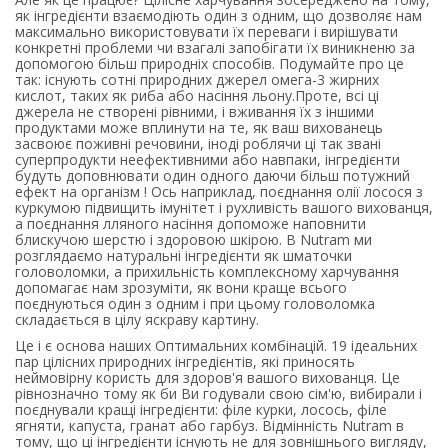
як інгредієнти взаємодіють один з одним, що дозволяє нам
максимально використовувати їх переваги і вирішувати
конкретні проблеми чи взагалі запобігати їх виникненю за
допомогою більш природнiх способів. Подумайте про це
так: існують сотні природних джерел омега-3 жирних
кислот, таких як риба або насіння льону.
Проте, всі ці
джерела не створені рівними, і вживання їх з іншими
продуктами може вплинути на те, як ваш вихованець
засвоює поживні речовини, іноді роблячи ці так звані
суперпродукти неефективними або навпаки, інгредієнти
будуть доповнювати один одного даючи більш потужний
ефект на організм ! Ось наприклад, поєднання олії лосося з
куркумою підвищить імунітет і рухливість вашого вихованця,
а поєднання лляного насіння допоможе наповнити
блискучою шерстю і здоровою шкірою. В
Nutram ми
розглядаємо натуральні інгредієнти як шматочки
головоломки, а прихильність комплексному харчування
допомагає нам зрозуміти, як вони краще всього
поєднуються один з одним і при цьому головоломка
складається в цілу яскраву картину.
Це і є основа наших Оптимальних комбінацій. 19 ідеальних
пар цілісних природних інгредієнтів, які приносять
неймовірну користь для здоров'я вашого вихованця. Це
рівнозначно тому як би Ви годували свою сім'ю, вибирали і
поєднували кращі інгредієнти: філе курки, лосось, філе
ягняти, капуста, гранат або гарбуз. Відмінність Nutram в
тому, що ці інгредієнти існують не для зовнішнього вигляду,